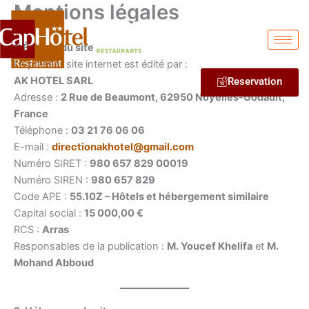
Mentions légales
Aller
au
contenu
1. Éditeur du site
Le présent site internet est édité par :
AK HOTEL SARL
Reservation
Adresse :
2 Rue de Beaumont, 62950 Noyelles-Godault,
France
Téléphone :
03 21 76 06 06
E-mail :
directionakhotel@gmail.com
Numéro SIRET :
980 657 829 00019
Numéro SIREN :
980 657 829
Code APE :
55.10Z – Hôtels et hébergement similaire
Capital social :
15 000,00 €
RCS :
Arras
Responsables de la publication :
M. Youcef Khelifa
et
M.
Mohand Abboud